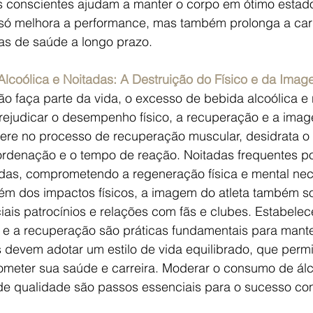
s conscientes ajudam a manter o corpo em ótimo estado.
só melhora a performance, mas também prolonga a carrei
s de saúde a longo prazo.
lcoólica e Noitadas: A Destruição do Físico e da Ima
o faça parte da vida, o excesso de bebida alcoólica e 
ejudicar o desempenho físico, a recuperação e a imag
erfere no processo de recuperação muscular, desidrata o 
rdenação e o tempo de reação. Noitadas frequentes po
das, comprometendo a regeneração física e mental nec
lém dos impactos físicos, a imagem do atleta também so
ais patrocínios e relações com fãs e clubes. Estabelece
o e a recuperação são práticas fundamentais para mante
s devem adotar um estilo de vida equilibrado, que per
meter sua saúde e carreira. Moderar o consumo de álc
e qualidade são passos essenciais para o sucesso con