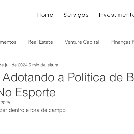
Home
Serviços
Investiment
imentos
Real Estate
Venture Capital
Finanças 
de jul. de 2024
5 min de leitura
Empreendedorismo
Jurídico
EducAtletas
Glos
: Adotando a Política de 
 No Esporte
 2025
azer dentro e fora de campo