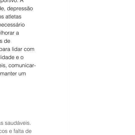
ortivo. A 
de, depressão 
s atletas 
necessário 
lhorar a 
s de 
para lidar com 
lidade e o 
eis, comunicar-
 manter um 
as saudáveis. 
os e falta de 