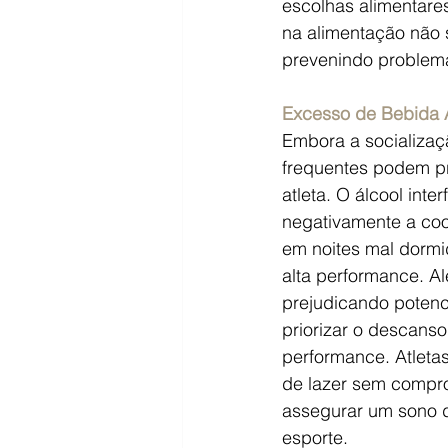
escolhas alimentare
na alimentação não 
prevenindo problema
Excesso de Bebida A
Embora a socializaçã
frequentes podem pr
atleta. O álcool int
negativamente a coo
em noites mal dormi
alta performance. A
prejudicando potenci
priorizar o descans
performance. Atleta
de lazer sem compro
assegurar um sono d
esporte.