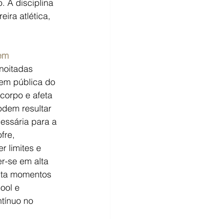
 A disciplina 
ra atlética, 
gem
noitadas 
em pública do 
corpo e afeta 
dem resultar 
essária para a 
fre, 
r limites e 
r-se em alta 
mita momentos 
ool e 
tínuo no 