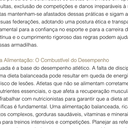
ultas, exclusão de competições e danos irreparáveis à 
letas mantenham-se afastados dessas práticas e sigam 
 suas federações, adotando uma postura ética e transpa
amental para a confiança no esporte e para a carreira do
tínua e o cumprimento rigoroso das regras podem ajuda
essas armadilhas.
 na Alimentação: O Combustível do Desempenho
ada é a base do desempenho atlético. A falta de discip
ma dieta balanceada pode resultar em queda de energi
isco de lesões. Atletas que não se alimentam correta
nutrientes essenciais, o que afeta a recuperação muscul
abalhar com nutricionistas para garantir que a dieta a
ficas é fundamental. Uma alimentação balanceada, ric
tos complexos, gorduras saudáveis, vitaminas e minerai
 para treinos intensivos e competições. Planejar as refe