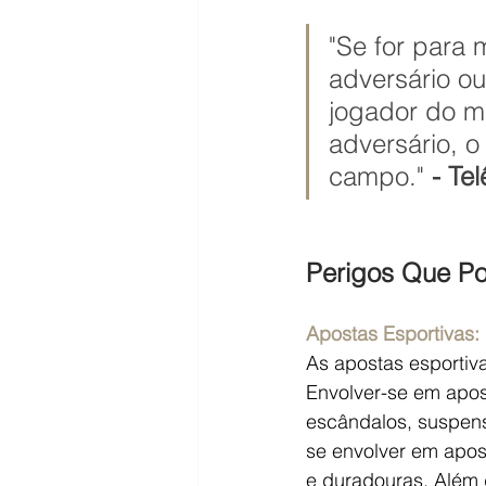
"Se for para
adversário ou
jogador do me
adversário, o
campo." 
- Te
Perigos Que P
Apostas Esportivas:
As apostas esportiva
Envolver-se em apos
escândalos, suspensõ
se envolver em apos
e duradouras. Além 