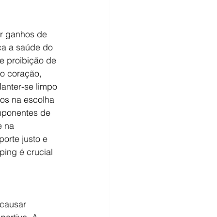
r ganhos de 
ca a saúde do 
e proibição de 
o coração, 
anter-se limpo 
sos na escolha 
mponentes de 
 na 
rte justo e 
ing é crucial 
 causar 