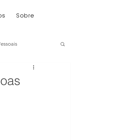
os
Sobre
Pessoais
sário
Boas