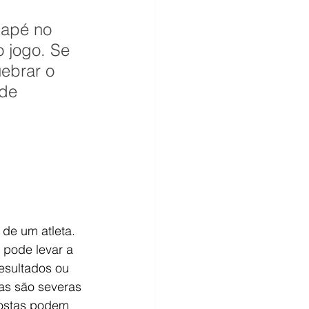
tapé no 
 jogo. Se 
uebrar o 
de 
 de um atleta. 
 pode levar a 
esultados ou 
as são severas 
postas podem 