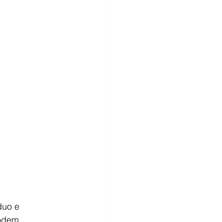
duo e 
podem 