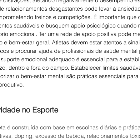
e distrações, afetando negativamente o desempenho esp
e relacionamentos desgastantes pode levar à ansieda
mprometendo treinos e competições. É importante que o
entos saudáveis e busquem apoio psicológico quando 
brio emocional. Ter uma rede de apoio positiva pode me
ão e bem-estar geral. Atletas devem estar atentos a sinai
cos e procurar ajuda de profissionais de saúde mental 
O suporte emocional adequado é essencial para a estabi
zo, dentro e fora do campo. Estabelecer limites saudáv
orizar o bem-estar mental são práticas essenciais para
produtivo.
idade no Esporte
eta é construída com base em escolhas diárias e prátic
tivas, doping, excesso de bebida, relacionamentos tóxic