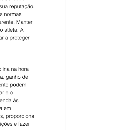
sua reputação. 
as normas 
rente. Manter 
 atleta. A 
r a proteger 
lina na hora 
a, ganho de 
mente podem 
ar e o 
tenda às 
a em 
s, proporciona 
ições e fazer 