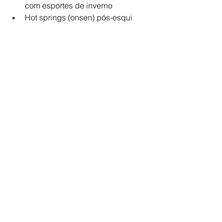
com esportes de inverno
Hot springs (onsen) pós-esqui
Esquiar é mais que um esporte — é 
uma experiência de lifestyle. Desde o 
som dos seus primeiros passos na 
neve até o après-ski com taças de 
vinho aquecendo as mãos, cada 
detalhe pode (e deve) ser vivido com 
atenção e elegância.
Se você está indo pela primeira vez, 
abrace o novo com leveza, prepare-se 
com inteligência e, acima de 
tudo, 
desfrute com prazer
.
Porque quando bem feita, sua primeira 
viagem à neve não será a última — 