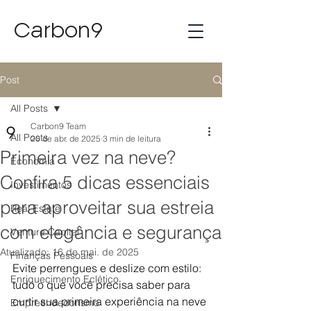
Carbon9
Post
All Posts
Carbon9 Team
All Posts
20 de abr. de 2025
3 min de leitura
Primeira vez na neve?
Economia
Confira 5 dicas essenciais
Investimentos
para aproveitar sua estreia
Real Estate
com elegância e segurança
Venture Capital
Atualizado:
16 de mai. de 2025
Finanças Pessoais
Evite perrengues e deslize com estilo: 
Enriquecimento Eclético
tudo o que você precisa saber para 
curtir sua primeira experiência na neve 
Empreendedorismo