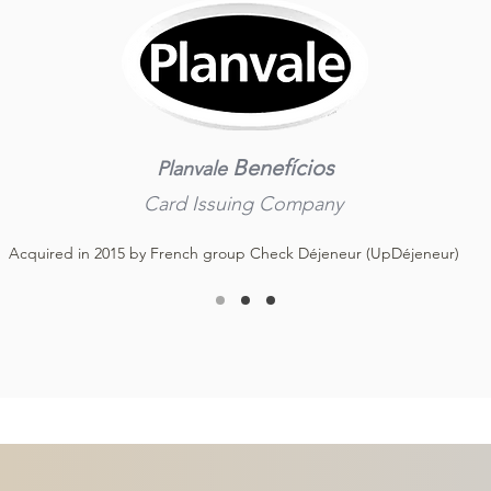
Benefícios
Planvale
Card Issuing
Company
Acquired in 2015 by
French group Check Déjeneur (UpDé
jeneur)