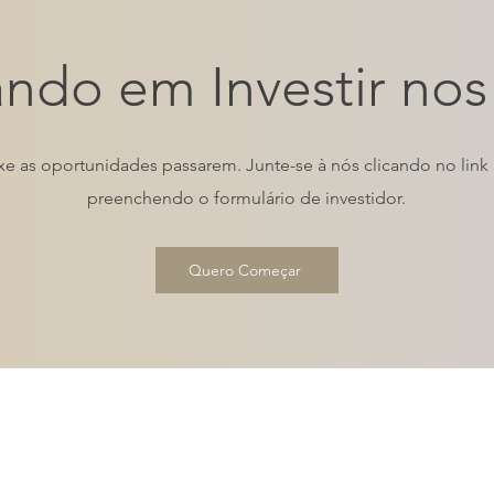
ndo em Investir no
e as oportunidades passarem. Junte-se à nós clicando no link
preenchendo o formulário de investidor.
Quero Começar
stments for Global Citizens