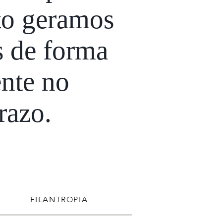
to geramos
s de forma
ente no
razo.
FILANTROPIA