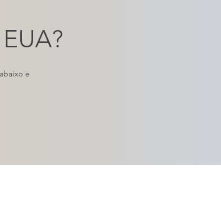
s EUA?
 abaixo e