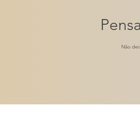
Pensa
Não deix
Carbon9
Alternative Inve
São Paulo | Orlando | Miami