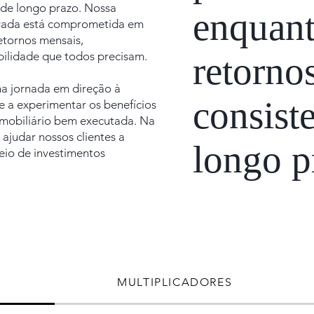
 de longo prazo. Nossa
enquan
ovada está comprometida em
etornos mensais,
bilidade
que todos precisam.
retorno
na jornada em direção à
consist
 e a experimentar os benefícios
imobiliário bem executada. Na
judar nossos clientes a
longo p
meio de investimentos
MULTIPLICADORES